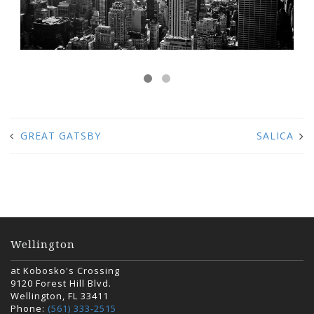
GREAT GATSBY
SALICA
Wellington
at Kobosko's Crossing
9120 Forest Hill Blvd.
Wellington, FL 33411
Phone:
(561) 333-2515